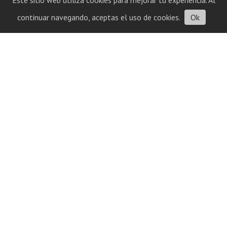
Este sitio web utiliza cookies para mejorar tu experiencia. Al
continuar navegando, aceptas el uso de cookies.
Ok
Contacto
Historial
cuatrolineasconectamostodo@gmail.com