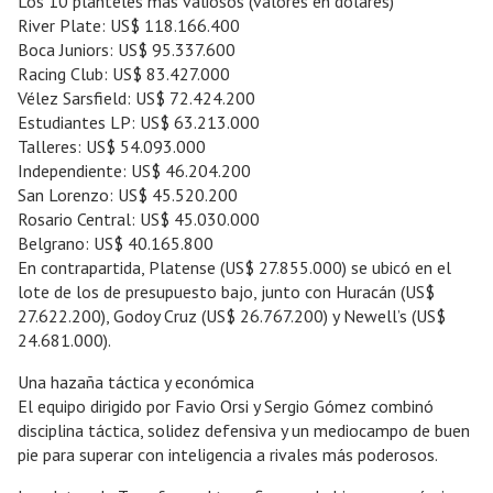
Los 10 planteles más valiosos (valores en dólares)
River Plate: US$ 118.166.400
Boca Juniors: US$ 95.337.600
Racing Club: US$ 83.427.000
Vélez Sarsfield: US$ 72.424.200
Estudiantes LP: US$ 63.213.000
Talleres: US$ 54.093.000
Independiente: US$ 46.204.200
San Lorenzo: US$ 45.520.200
Rosario Central: US$ 45.030.000
Belgrano: US$ 40.165.800
En contrapartida, Platense (US$ 27.855.000) se ubicó en el
lote de los de presupuesto bajo, junto con Huracán (US$
27.622.200), Godoy Cruz (US$ 26.767.200) y Newell’s (US$
24.681.000).
Una hazaña táctica y económica
El equipo dirigido por Favio Orsi y Sergio Gómez combinó
disciplina táctica, solidez defensiva y un mediocampo de buen
pie para superar con inteligencia a rivales más poderosos.