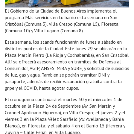
El Gobierno de la Ciudad de Buenos Aires implementa el
programa Más servicios en tu barrio esta semana en San
Cristóbal (Comuna 3), Villa Crespo (Comuna 15), Floresta
(Comuna 10) y Villa Lugano (Comuna 8).
Esta semana, los stands funcionarán de lunes a sábado en
distintos puntos de la Ciudad. Este lunes 29 se ubicarán en la
Plaza Martín Fierro (La Rioja y Cochabamba), en San Cristóbal.
Allí se ofrecerá asesoramiento en trámites de Defensa al
Consumidor, AGIP, ANSES, MiBA y SUBE, y solicitud de subsidios
de luz, gas y agua. También se podrán tramitar DNI y
pasaporte, además de recibir vacunación gratuita contra la
gripe y el COVID, hasta agotar cupos.
El cronograma continuará el martes 30 y el miércoles 1 de
octubre en la Plaza 24 de Septiembre (Av. San Martín y
Coronel Apolinario Figueroa), en Villa Crespo; el jueves 2 y el
viernes 3 en la Plaza Vélez Sarsfield (Av. Avellaneda y Bahía
Blanca), en Floresta; y el sábado 4 en el Barrio 15 (Herrera y
Zuviría – Calle Feria), en Villa Lugano.