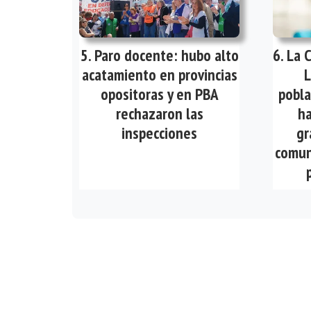
Paro docente: hubo alto
La 
acatamiento en provincias
L
opositoras y en PBA
pobla
rechazaron las
ha
inspecciones
gr
comun