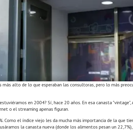
es más alto de lo que esperaban las consultoras, pero lo más preoc
estuviéramos en 2004? Sí, hace 20 años. En esa canasta "vintage",
net o el streaming apenas figuran.
 Como el índice viejo les da mucha más importancia de la que tiene
i usáramos la canasta nueva (donde los alimentos pesan un 22,7%)