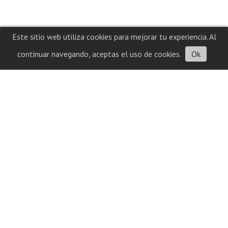
Este sitio web utiliza cookies para mejorar tu experiencia. Al
continuar navegando, aceptas el uso de cookies.
Ok
Contacto
Historial
cuatrolineasconectamostodo@gmail.com