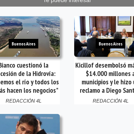
Te puede interesar
Buenos Aires
Buenos Aires
Bianco cuestionó la
Kicillof desembolsó m
cesión de la Hidrovía:
$14.000 millones 
emos el río y todos los
municipios y le hizo
s hacen los negocios"
reclamo a Diego Santi
REDACCIÓN 4L
REDACCIÓN 4L