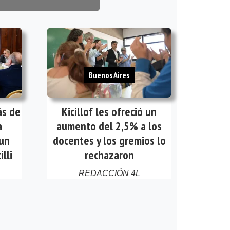
Buenos Aires
ás de
Kicillof les ofreció un
a
aumento del 2,5% a los
 un
docentes y los gremios lo
lli
rechazaron
REDACCIÓN 4L