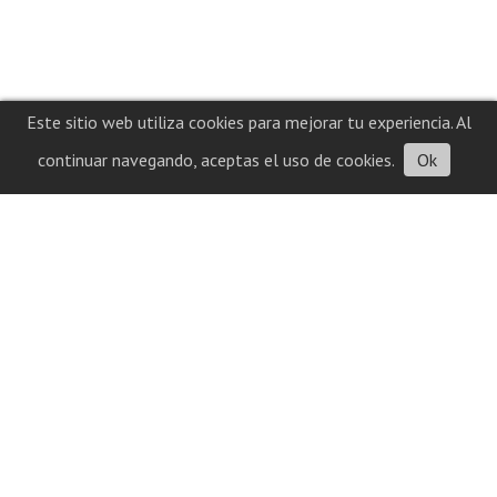
Este sitio web utiliza cookies para mejorar tu experiencia. Al
continuar navegando, aceptas el uso de cookies.
Ok
Contacto
Historial
cuatrolineasconectamostodo@gmail.com