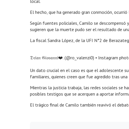
local.
El hecho, que ha generado gran conmoción, ocurrió 
Según fuentes policiales, Camilo se descompensó y 
sugieren que la muerte pudo ser el resultado de una
La fiscal Sandra López, de la UFI N°2 de Berazateg
𝔇𝔢𝔦𝔞𝔫 𝔊𝔦𝔬𝔳𝔞𝔫𝔫𝔦❤️. (@ro_valenzi0) • Instagram pho
Un dato crucial en el caso es que el adolescente su
familiares, quienes creen que fue agredido tras una
Mientras la justicia trabaja, las redes sociales se
posibles testigos que se acerquen a aportar inform
El trágico final de Camilo también reavivó el debat