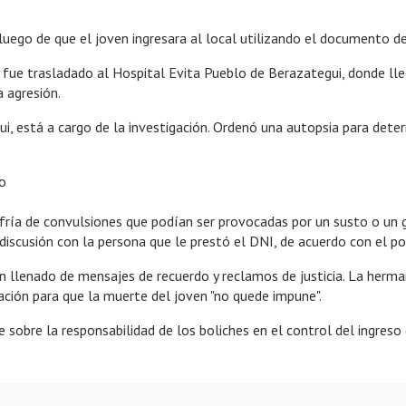
luego de que el joven ingresara al local utilizando el documento 
fue trasladado al Hospital Evita Pueblo de Berazategui, donde llegó
 agresión.
ui, está a cargo de la investigación. Ordenó una autopsia para dete
to
fría de convulsiones que podían ser provocadas por un susto o un go
 discusión con la persona que le prestó el DNI, de acuerdo con el p
 han llenado de mensajes de recuerdo y reclamos de justicia. La herm
ación para que la muerte del joven "no quede impune".
e sobre la responsabilidad de los boliches en el control del ingres