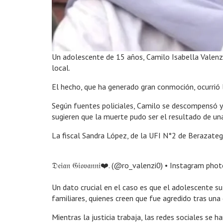
Un adolescente de 15 años, Camilo Isabella Valenzi
local.
El hecho, que ha generado gran conmoción, ocurrió 
Según fuentes policiales, Camilo se descompensó y 
sugieren que la muerte pudo ser el resultado de una
La fiscal Sandra López, de la UFI N°2 de Berazateg
𝔇𝔢𝔦𝔞𝔫 𝔊𝔦𝔬𝔳𝔞𝔫𝔫𝔦❤️. (@ro_valenzi0) • Instagram pho
Un dato crucial en el caso es que el adolescente su
familiares, quienes creen que fue agredido tras una
Mientras la justicia trabaja, las redes sociales se