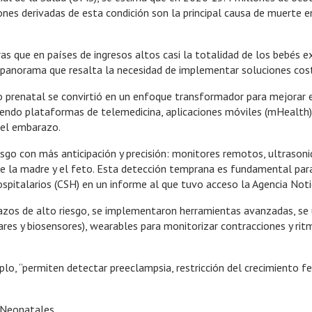
nes derivadas de esta condición son la principal causa de muerte 
tras que en países de ingresos altos casi la totalidad de los bebé
panorama que resalta la necesidad de implementar soluciones cost
o prenatal se convirtió en un enfoque transformador para mejorar el a
uyendo plataformas de telemedicina, aplicaciones móviles (mHealth)
 el embarazo.
esgo con más anticipación y precisión: monitores remotos, ultrasoni
e la madre y el feto. Esta detección temprana es fundamental para 
spitalarios (CSH) en un informe al que tuvo acceso la Agencia Noti
os de alto riesgo, se implementaron herramientas avanzadas, se u
res y biosensores), wearables para monitorizar contracciones y ri
.
lo, “permiten detectar preeclampsia, restricción del crecimiento f
s Neonatales