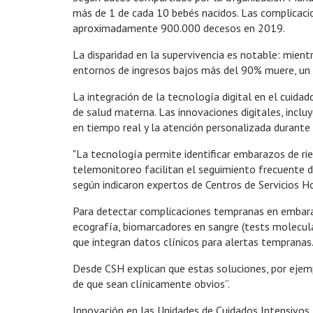
más de 1 de cada 10 bebés nacidos. Las complicacio
aproximadamente 900.000 decesos en 2019.
La disparidad en la supervivencia es notable: mien
entornos de ingresos bajos más del 90% muere, un 
La integración de la tecnología digital en el cuidad
de salud materna. Las innovaciones digitales, incl
en tiempo real y la atención personalizada durante
"La tecnología permite identificar embarazos de ri
telemonitoreo facilitan el seguimiento frecuente d
según indicaron expertos de Centros de Servicios Ho
Para detectar complicaciones tempranas en embaraz
ecografía, biomarcadores en sangre (tests molecula
que integran datos clínicos para alertas tempranas
Desde CSH explican que estas soluciones, por ejemp
de que sean clínicamente obvios”.
Innovación en las Unidades de Cuidados Intensivo