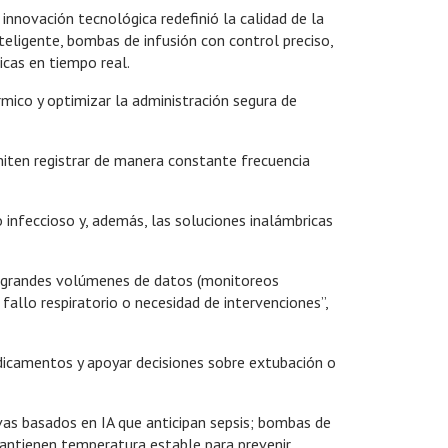
nnovación tecnológica redefinió la calidad de la
teligente, bombas de infusión con control preciso,
icas en tiempo real.
rmico y optimizar la administración segura de
miten registrar de manera constante frecuencia
 infeccioso y, además, las soluciones inalámbricas
zan grandes volúmenes de datos (monitoreos
 fallo respiratorio o necesidad de intervenciones”,
edicamentos y apoyar decisiones sobre extubación o
vas basados en IA que anticipan sepsis; bombas de
mantienen temperatura estable para prevenir