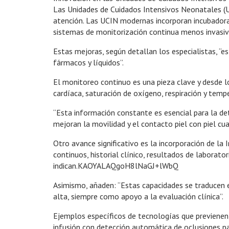
Las Unidades de Cuidados Intensivos Neonatales (UC
atención. Las UCIN modernas incorporan incubadoras 
sistemas de monitorización continua menos invasivos
Estas mejoras, según detallan los especialistas, “e
fármacos y líquidos”.
El monitoreo continuo es una pieza clave y desde 
cardíaca, saturación de oxígeno, respiración y temp
“Esta información constante es esencial para la det
mejoran la movilidad y el contacto piel con piel cua
Otro avance significativo es la incorporación de la
continuos, historial clínico, resultados de laborator
indican.KAOYALAQgoH8lNaGJ+lWbQ
Asimismo, añaden: “Estas capacidades se traducen e
alta, siempre como apoyo a la evaluación clínica”.
Ejemplos específicos de tecnologías que previenen
infusión con detección automática de oclusiones pa