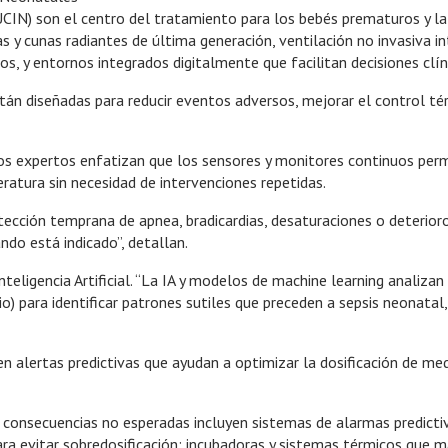
IN) son el centro del tratamiento para los bebés prematuros y la i
y cunas radiantes de última generación, ventilación no invasiva in
, y entornos integrados digitalmente que facilitan decisiones clín
stán diseñadas para reducir eventos adversos, mejorar el control té
los expertos enfatizan que los sensores y monitores continuos per
eratura sin necesidad de intervenciones repetidas.
ección temprana de apnea, bradicardias, desaturaciones o deterioro
ndo está indicado”, detallan.
 Inteligencia Artificial. “La IA y modelos de machine learning anali
io) para identificar patrones sutiles que preceden a sepsis neonatal,
n alertas predictivas que ayudan a optimizar la dosificación de m
 consecuencias no esperadas incluyen sistemas de alarmas predicti
ra evitar sobredosificación; incubadoras y sistemas térmicos que 