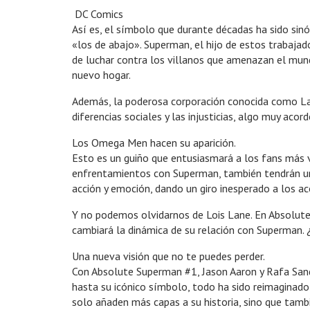
DC Comics
Así es, el símbolo que durante décadas ha sido sin
«los de abajo». Superman, el hijo de estos trabaja
de luchar contra los villanos que amenazan el mundo
nuevo hogar.
Además, la poderosa corporación conocida como Laza
diferencias sociales y las injusticias, algo muy acor
Los Omega Men hacen su aparición.
Esto es un guiño que entusiasmará a los fans más 
enfrentamientos con Superman, también tendrán un r
acción y emoción, dando un giro inesperado a los a
Y no podemos olvidarnos de Lois Lane. En Absolute S
cambiará la dinámica de su relación con Superman. ¿
Una nueva visión que no te puedes perder.
Con Absolute Superman #1, Jason Aaron y Rafa San
hasta su icónico símbolo, todo ha sido reimaginado
solo añaden más capas a su historia, sino que tambié