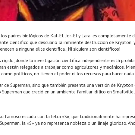
 los padres biológicos de Kal-El, Jor-El y Lara, es completamente 
lante científico que descubrió la inminente destrucción de Krypton, y
enecen a ninguna élite científica. ¡Ni siquiera son científicos!
rígido, donde la investigación científica independiente está prohibida
an están relegados a trabajar como agricultores y mecánicos. Mien
como políticos, no tienen el poder ni los recursos para hacer nada 
r de Superman, sino que también presenta una versión de Krypton e
 Superman que creció en un ambiente familiar idílico en Smallvill
u famoso escudo con la letra «S», que tradicionalmente ha represe
 Superman, la «S» ya no representa nobleza o un linaje glorioso. Ah