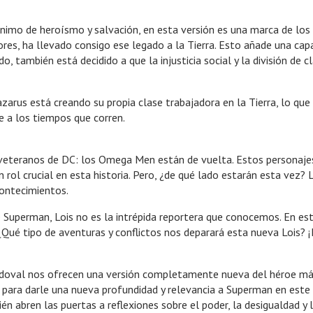
ónimo de heroísmo y salvación, en esta versión es una marca de los
dores, ha llevado consigo ese legado a la Tierra. Esto añade una 
, también está decidido a que la injusticia social y la división de 
rus está creando su propia clase trabajadora en la Tierra, lo que 
de a los tiempos que corren.
veteranos de DC: los Omega Men están de vuelta. Estos personajes
ol crucial en esta historia. Pero, ¿de qué lado estarán esta vez? 
contecimientos.
uperman, Lois no es la intrépida reportera que conocemos. En este 
Qué tipo de aventuras y conflictos nos deparará esta nueva Lois? ¡
doval nos ofrecen una versión completamente nueva del héroe má
 para darle una nueva profundidad y relevancia a Superman en este
n abren las puertas a reflexiones sobre el poder, la desigualdad y l