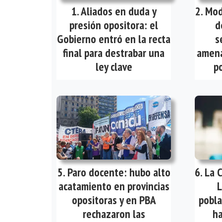
Aliados en duda y
Mod
presión opositora: el
d
Gobierno entró en la recta
s
final para destrabar una
amena
ley clave
po
Paro docente: hubo alto
La 
acatamiento en provincias
L
opositoras y en PBA
pobla
rechazaron las
ha