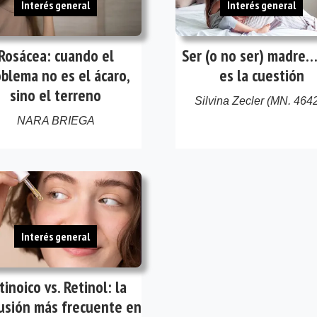
Interés general
Interés general
Rosácea: cuando el
Ser (o no ser) madre…
blema no es el ácaro,
es la cuestión
sino el terreno
Silvina Zecler (MN. 464
NARA BRIEGA
Interés general
tinoico vs. Retinol: la
usión más frecuente en