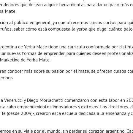
dedores que desean adquirir herramientas para dar un paso más en s
rba Mate.
ón al público en general, ya que ofrecemos cursos cortos para qui
erruños, saber cómo está compuesta la yerba que elige: cuánto palo
Argentina de Yerba Mate tiene una currícula conformada por distinta
lar nuevas formas de emprender, para quienes deseen profesionaliz
Marketing de Yerba Mate.
ran conocer más sobre su pasión por el mate, se ofrecen cursos cor
iempos.
iana Venerucci y Diego Morlachetti comenzaron con esta labor en 2
r a cabo emprendimientos innovadores y exitosos. Los directores, de
 Té (desde 2009)-, crearon esta escuela dedicada a la enseñanza y 
remos en su viaje por el mundo, sin perder su corazón argentino. C