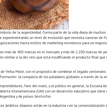
mbolo de la argentinidad, forma parte de la vida diaria de muchos y
e experimentando un nivel de evolución que necesita carreras de 
degustaciones hasta estilos de marketing novedosos para un negocio
con más de 400 marcas en el mercado y más de 2.200 marcas de yerb
ción similar a la del vino que está modificando el producto final q
de Yerba Mate, con el propósito de combinar el legado centenario d
formación: la conquista de los paladares globales a través de la e
emprendedores, fans del mate, y al público en general, la Escuela A
Abierta Interamericana (UAI) con un desarrollo educativo que tiene 
gentina y de países limítrofes.
es ámbitos. Algunos están en la industria y en la comercialización