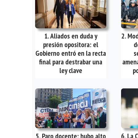
Aliados en duda y
Mod
presión opositora: el
d
Gobierno entró en la recta
s
final para destrabar una
amena
ley clave
po
Paro docente: hubo alto
La 