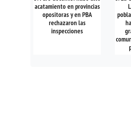
acatamiento en provincias
L
opositoras y en PBA
pobla
rechazaron las
ha
inspecciones
gr
comun