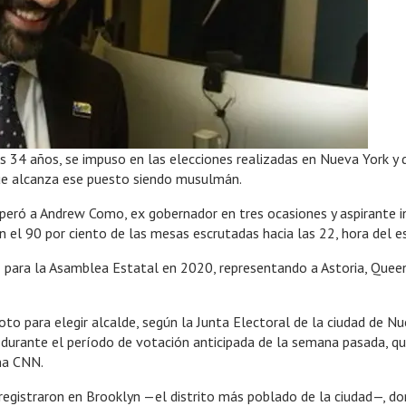
34 años, se impuso en las elecciones realizadas en Nueva York y d
 que alcanza ese puesto siendo musulmán.
eró a Andrew Como, ex gobernador en tres ocasiones y aspirante in
n el 90 por ciento de las mesas escrutadas hacia las 22, hora del 
z para la Asamblea Estatal en 2020, representando a Astoria, Queen
to para elegir alcalde, según la Junta Electoral de la ciudad de N
s durante el período de votación anticipada de la semana pasada, q
ena CNN.
e registraron en Brooklyn —el distrito más poblado de la ciudad—,