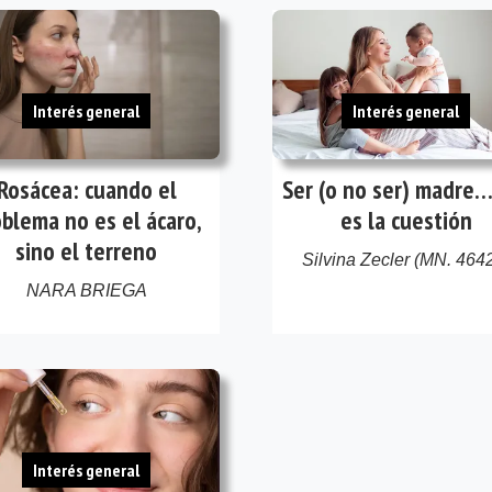
Interés general
Interés general
Rosácea: cuando el
Ser (o no ser) madre…
blema no es el ácaro,
es la cuestión
sino el terreno
Silvina Zecler (MN. 464
NARA BRIEGA
Interés general